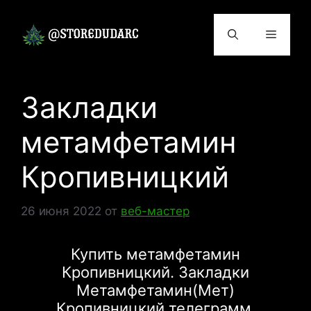
Перейти
к
Меню
содержимому
Закладки
метамфетамин
Кропивницкий
26 июня 2022
от
веб-мастер
Купить метамфетамин
Кропивницкий. Закладки
Метамфетамин(Мет)
Кропивницкий телеграмм.