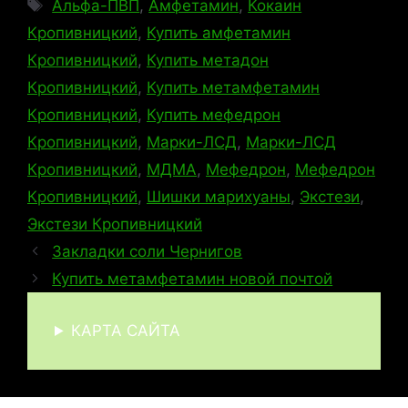
Метки
Альфа-ПВП
,
Амфетамин
,
Кокаин
Кропивницкий
,
Купить амфетамин
Кропивницкий
,
Купить метадон
Кропивницкий
,
Купить метамфетамин
Кропивницкий
,
Купить мефедрон
Кропивницкий
,
Марки-ЛСД
,
Марки-ЛСД
Кропивницкий
,
МДМА
,
Мефедрон
,
Мефедрон
Кропивницкий
,
Шишки марихуаны
,
Экстези
,
Экстези Кропивницкий
Закладки соли Чернигов
Купить метамфетамин новой почтой
КАРТА САЙТА