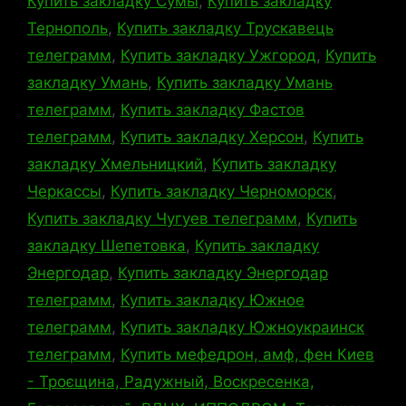
Купить закладку Сумы
,
Купить закладку
Тернополь
,
Купить закладку Трускавець
телеграмм
,
Купить закладку Ужгород
,
Купить
закладку Умань
,
Купить закладку Умань
телеграмм
,
Купить закладку Фастов
телеграмм
,
Купить закладку Херсон
,
Купить
закладку Хмельницкий
,
Купить закладку
Черкассы
,
Купить закладку Черноморск
,
Купить закладку Чугуев телеграмм
,
Купить
закладку Шепетовка
,
Купить закладку
Энергодар
,
Купить закладку Энергодар
телеграмм
,
Купить закладку Южное
телеграмм
,
Купить закладку Южноукраинск
телеграмм
,
Купить мефедрон, амф, фен Киев
- Троєщина, Радужный, Воскресенка,