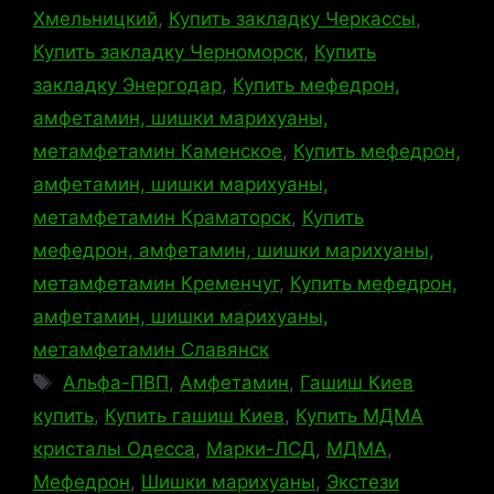
Хмельницкий
,
Купить закладку Черкассы
,
Купить закладку Черноморск
,
Купить
закладку Энергодар
,
Купить мефедрон,
амфетамин, шишки марихуаны,
метамфетамин Каменское
,
Купить мефедрон,
амфетамин, шишки марихуаны,
метамфетамин Краматорск
,
Купить
мефедрон, амфетамин, шишки марихуаны,
метамфетамин Кременчуг
,
Купить мефедрон,
амфетамин, шишки марихуаны,
метамфетамин Славянск
Метки
Альфа-ПВП
,
Амфетамин
,
Гашиш Киев
купить
,
Купить гашиш Киев
,
Купить МДМА
кристалы Одесса
,
Марки-ЛСД
,
МДМА
,
Мефедрон
,
Шишки марихуаны
,
Экстези