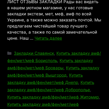
ЛИСТ ОТЗЫВЫ ЗАКЛАДКИ Рады вас видеть
в нашем уютном магазине, у нас готовые
закладки экстези, мет, меф, амф по всей
Украине, а также можно заказать почтой. Мы
предлагаем чистейшей товар лучшего
качества, а также по самой замечательной
цене. Наш …
Читать далее
Рубрики
Закладки Славянск
,
Купить закладку амф/
фен/мет/меф Борисполь
,
Купить закладку
амф/фен/мет/меф Бровары
,
Купить закладку
амф/фен/мет/меф Вышгород
,
Купить
закладку амф/фен/мет/меф Днепр
,
Купить
закладку амф/фен/мет/меф Доброполье
,
Купить закладку амф/фен/мет/меф Житомир
,
Купить закладку амф/фен/мет/меф