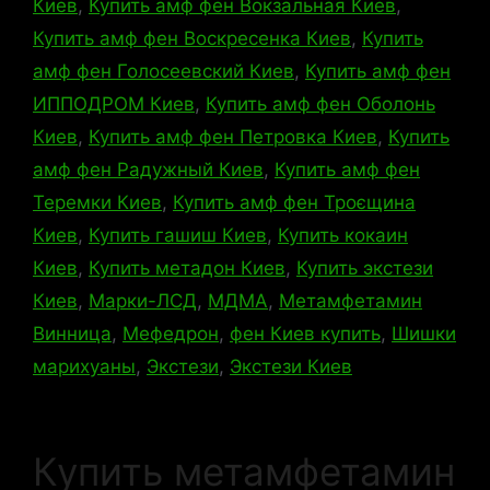
Киев
,
Купить амф фен Вокзальная Киев
,
Купить амф фен Воскресенка Киев
,
Купить
амф фен Голосеевский Киев
,
Купить амф фен
ИППОДРОМ Киев
,
Купить амф фен Оболонь
Киев
,
Купить амф фен Петровка Киев
,
Купить
амф фен Радужный Киев
,
Купить амф фен
Теремки Киев
,
Купить амф фен Троєщина
Киев
,
Купить гашиш Киев
,
Купить кокаин
Киев
,
Купить метадон Киев
,
Купить экстези
Киев
,
Марки-ЛСД
,
МДМА
,
Метамфетамин
Винница
,
Мефедрон
,
фен Киев купить
,
Шишки
марихуаны
,
Экстези
,
Экстези Киев
Купить метамфетамин