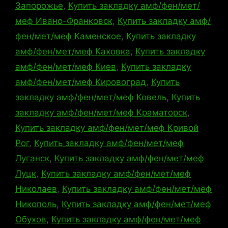
Запорожье
,
Купить закладку амф/фен/мет/
меф Ивано-Франковск
,
Купить закладку амф/
фен/мет/меф Каменское
,
Купить закладку
амф/фен/мет/меф Каховка
,
Купить закладку
амф/фен/мет/меф Киев
,
Купить закладку
амф/фен/мет/меф Кировоград
,
Купить
закладку амф/фен/мет/меф Ковель
,
Купить
закладку амф/фен/мет/меф Краматорск
,
Купить закладку амф/фен/мет/меф Кривой
Рог
,
Купить закладку амф/фен/мет/меф
Луганск
,
Купить закладку амф/фен/мет/меф
Луцк
,
Купить закладку амф/фен/мет/меф
Николаев
,
Купить закладку амф/фен/мет/меф
Никополь
,
Купить закладку амф/фен/мет/меф
Обухов
,
Купить закладку амф/фен/мет/меф