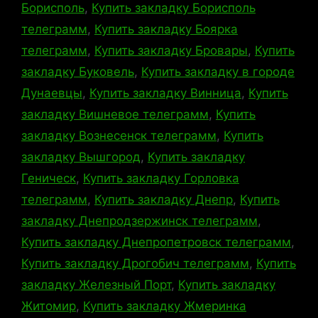
Борисполь
,
Купить закладку Борисполь
телеграмм
,
Купить закладку Боярка
телеграмм
,
Купить закладку Бровары
,
Купить
закладку Буковель
,
Купить закладку в городе
Дунаевцы
,
Купить закладку Винница
,
Купить
закладку Вишневое телеграмм
,
Купить
закладку Вознесенск телеграмм
,
Купить
закладку Вышгород
,
Купить закладку
Геническ
,
Купить закладку Горловка
телеграмм
,
Купить закладку Днепр
,
Купить
закладку Днепродзержинск телеграмм
,
Купить закладку Днепропетровск телеграмм
,
Купить закладку Дрогобич телеграмм
,
Купить
закладку Железный Порт
,
Купить закладку
Житомир
,
Купить закладку Жмеринка