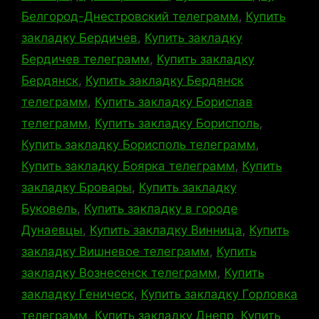
Белгород-Днестровский телеграмм
,
Купить
закладку Бердичев
,
Купить закладку
Бердичев телеграмм
,
Купить закладку
Бердянск
,
Купить закладку Бердянск
телеграмм
,
Купить закладку Борислав
телеграмм
,
Купить закладку Борисполь
,
Купить закладку Борисполь телеграмм
,
Купить закладку Боярка телеграмм
,
Купить
закладку Бровары
,
Купить закладку
Буковель
,
Купить закладку в городе
Дунаевцы
,
Купить закладку Винница
,
Купить
закладку Вишневое телеграмм
,
Купить
закладку Вознесенск телеграмм
,
Купить
закладку Геническ
,
Купить закладку Горловка
телеграмм
,
Купить закладку Днепр
,
Купить