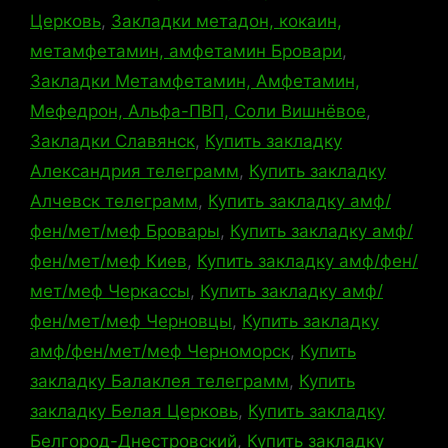
Церковь
,
Закладки метадон, кокаин,
метамфетамин, амфетамин Бровари
,
Закладки Метамфетамин, Амфетамин,
Мефедрон, Альфа-ПВП, Соли Вишнёвое
,
Закладки Славянск
,
Купить закладку
Александрия телеграмм
,
Купить закладку
Алчевск телеграмм
,
Купить закладку амф/
фен/мет/меф Бровары
,
Купить закладку амф/
фен/мет/меф Киев
,
Купить закладку амф/фен/
мет/меф Черкассы
,
Купить закладку амф/
фен/мет/меф Черновцы
,
Купить закладку
амф/фен/мет/меф Черноморск
,
Купить
закладку Балаклея телеграмм
,
Купить
закладку Белая Церковь
,
Купить закладку
Белгород-Днестровский
,
Купить закладку