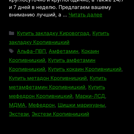
и 7 дней в неделю. Предлагаем вашему
вниманию лучший, а …
Читать далее
Рубрики
Купить закладку Кировоград
,
Купить
закладку Кропивницкий
Метки
Альфа-ПВП
,
Амфетамин
,
Кокаин
Кропивницкий
,
Купить амфетамин
Кропивницкий
,
Купить кокаин Кропивницкий
,
Купить метадон Кропивницкий
,
Купить
метамфетамин Кропивницкий
,
Купить
мефедрон Кропивницкий
,
Марки-ЛСД
,
МДМА
,
Мефедрон
,
Шишки марихуаны
,
Экстези
,
Экстези Кропивницкий