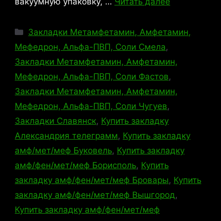
вакуумную упаковку, …
Читать далее
Рубрики
Закладки Метамфетамин, Амфетамин,
Мефедрон, Альфа-ПВП, Соли Смела
,
Закладки Метамфетамин, Амфетамин,
Мефедрон, Альфа-ПВП, Соли Фастов
,
Закладки Метамфетамин, Амфетамин,
Мефедрон, Альфа-ПВП, Соли Чугуев
,
Закладки Славянск
,
Купить закладку
Александрия телеграмм
,
Купить закладку
амф/мет/меф Буковель
,
Купить закладку
амф/фен/мет/меф Борисполь
,
Купить
закладку амф/фен/мет/меф Бровары
,
Купить
закладку амф/фен/мет/меф Вышгород
,
Купить закладку амф/фен/мет/меф