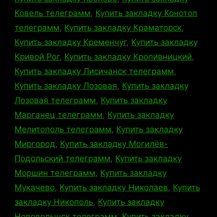
Ковель телеграмм
,
Купить закладку Конотоп
телеграмм
,
Купить закладку Краматорск
,
Купить закладку Кременчуг
,
Купить закладку
Кривой Рог
,
Купить закладку Кропивницкий
,
Купить закладку Лисичанск телеграмм
,
Купить закладку Лозовая
,
Купить закладку
Лозовая телеграмм
,
Купить закладку
Марганец телеграмм
,
Купить закладку
Мелитополь телеграмм
,
Купить закладку
Миргород
,
Купить закладку Могилёв-
Подольский телеграмм
,
Купить закладку
Моршин телеграмм
,
Купить закладку
Мукачево
,
Купить закладку Николаев
,
Купить
закладку Никополь
,
Купить закладку
Нововолынск телеграмм
,
Купить закладку