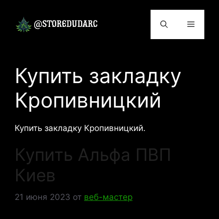
Перейти
к
Меню
содержимому
Купить закладку
Кропивницкий
Купить закладку Кропивницкий.
Купить Альфа ПВП
Киев
21 июня 2023
от
веб-мастер