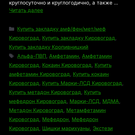
круглосуточно и круглогодично, а также …
Читать далее
Рубрики
Купить закладку амф/фен/мет/меф
Кировоград
,
Купить закладку Кировоград
,
Купить закладку Кропивницкий
Метки
Альфа-ПВП
,
Амфетамин
,
Амфетамин
Кировоград
,
Кокаин Кировоград
,
Купить
амфетамин Кировоград
,
Купить кокаин
Кировоград
,
Купить Марки-ЛСД Кировоград
,
Купить метадон Кировоград
,
Купить
мефедрон Кировоград
,
Марки-ЛСД
,
МДМА
,
Метадон Кировоград
,
Метамфетамин
Кировоград
,
Мефедрон
,
Мефедрон
Кировоград
,
Шишки марихуаны
,
Экстези