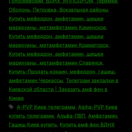
Голосеевский, ВДНХ, ИППОДРОМ, Теремки,
Оболонь, Петровка, Вокзальная районы
,
Купить мефедрон, амфетамин, шишки
марихуаны, метамфетамин Каменское
,
Купить мефедрон, амфетамин, шишки
марихуаны, метамфетамин Краматорск
,
Купить мефедрон, амфетамин, шишки
марихуаны, метамфетамин Славянск
,
Купить-Продать кокаин, мефедрон, гашиш,
амфетамин Черкассы
,
Телеграм закладки в
Киевской области | Заказать амф фен в
Киеве
Метки
A-PVP Киев телеграмм
,
Alpha-PVP Киев
купить телеграмм
,
Альфа-ПВП
,
Амфетамин
,
Гашиш Киев купить
,
Купить амф фен ВДНХ