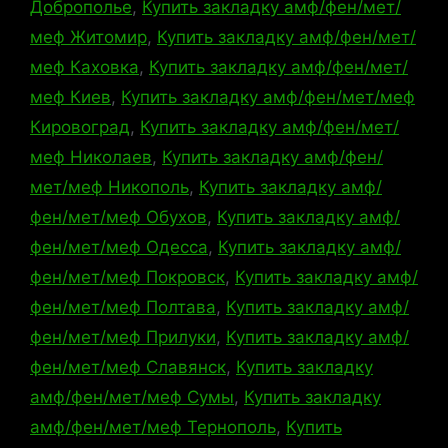
Доброполье
,
Купить закладку амф/фен/мет/
меф Житомир
,
Купить закладку амф/фен/мет/
меф Каховка
,
Купить закладку амф/фен/мет/
меф Киев
,
Купить закладку амф/фен/мет/меф
Кировоград
,
Купить закладку амф/фен/мет/
меф Николаев
,
Купить закладку амф/фен/
мет/меф Никополь
,
Купить закладку амф/
фен/мет/меф Обухов
,
Купить закладку амф/
фен/мет/меф Одесса
,
Купить закладку амф/
фен/мет/меф Покровск
,
Купить закладку амф/
фен/мет/меф Полтава
,
Купить закладку амф/
фен/мет/меф Прилуки
,
Купить закладку амф/
фен/мет/меф Славянск
,
Купить закладку
амф/фен/мет/меф Сумы
,
Купить закладку
амф/фен/мет/меф Тернополь
,
Купить