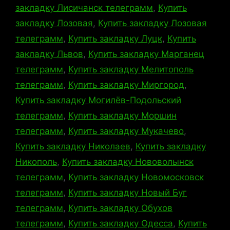
закладку Лисичанск телеграмм
,
Купить
закладку Лозовая
,
Купить закладку Лозовая
телеграмм
,
Купить закладку Луцк
,
Купить
закладку Львов
,
Купить закладку Марганец
телеграмм
,
Купить закладку Мелитополь
телеграмм
,
Купить закладку Миргород
,
Купить закладку Могилёв-Подольский
телеграмм
,
Купить закладку Моршин
телеграмм
,
Купить закладку Мукачево
,
Купить закладку Николаев
,
Купить закладку
Никополь
,
Купить закладку Нововолынск
телеграмм
,
Купить закладку Новомосковск
телеграмм
,
Купить закладку Новый Буг
телеграмм
,
Купить закладку Обухов
телеграмм
,
Купить закладку Одесса
,
Купить