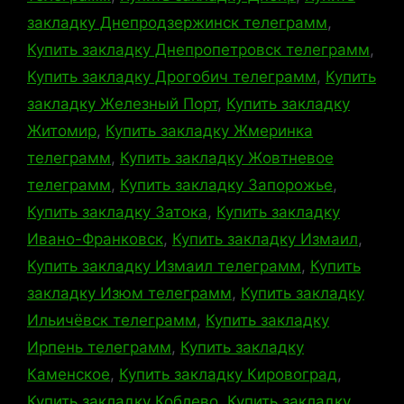
закладку Днепродзержинск телеграмм
,
Купить закладку Днепропетровск телеграмм
,
Купить закладку Дрогобич телеграмм
,
Купить
закладку Железный Порт
,
Купить закладку
Житомир
,
Купить закладку Жмеринка
телеграмм
,
Купить закладку Жовтневое
телеграмм
,
Купить закладку Запорожье
,
Купить закладку Затока
,
Купить закладку
Ивано-Франковск
,
Купить закладку Измаил
,
Купить закладку Измаил телеграмм
,
Купить
закладку Изюм телеграмм
,
Купить закладку
Ильичёвск телеграмм
,
Купить закладку
Ирпень телеграмм
,
Купить закладку
Каменское
,
Купить закладку Кировоград
,
Купить закладку Коблево
,
Купить закладку