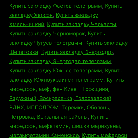
Купить закладку Фастов телеграмм
,
Купить
закладку Херсон
,
Купить закладку
Хмельницкий
,
Купить закладку Черкассы
,
Купить закладку Черноморск
,
Купить
закладку Чугуев телеграмм
,
Купить закладку
Шепетовка
,
Купить закладку Энергодар
,
Купить закладку Энергодар телеграмм
,
Купить закладку Южное телеграмм
,
Купить
закладку Южноукраинск телеграмм
,
Купить
мефедрон, амф, фен Киев - Троєщина,
Радужный, Воскресенка, Голосеевский,
ВДНХ, ИППОДРОМ, Теремки, Оболонь,
Петровка, Вокзальная районы
,
Купить
мефедрон, амфетамин, шишки марихуаны,
метамфетамин Каменское
,
Купить мефедрон,