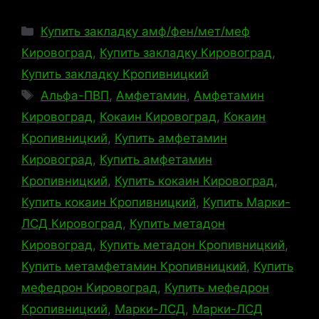
Рубрики
Купить закладку амф/фен/мет/меф
Кировоград
,
Купить закладку Кировоград
,
Купить закладку Кропивницкий
Метки
Альфа-ПВП
,
Амфетамин
,
Амфетамин
Кировоград
,
Кокаин Кировоград
,
Кокаин
Кропивницкий
,
Купить амфетамин
Кировоград
,
Купить амфетамин
Кропивницкий
,
Купить кокаин Кировоград
,
Купить кокаин Кропивницкий
,
Купить Марки-
ЛСД Кировоград
,
Купить метадон
Кировоград
,
Купить метадон Кропивницкий
,
Купить метамфетамин Кропивницкий
,
Купить
мефедрон Кировоград
,
Купить мефедрон
Кропивницкий
,
Марки-ЛСД
,
Марки-ЛСД