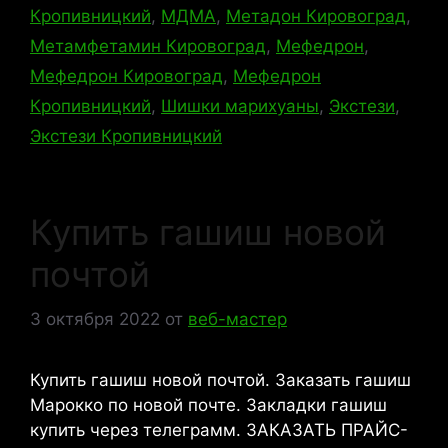
Кропивницкий
,
МДМА
,
Метадон Кировоград
,
Метамфетамин Кировоград
,
Мефедрон
,
Мефедрон Кировоград
,
Мефедрон
Кропивницкий
,
Шишки марихуаны
,
Экстези
,
Экстези Кропивницкий
Купить гашиш новой
почтой
3 октября 2022
от
веб-мастер
Купить гашиш новой почтой. Заказать гашиш
Марокко по новой почте. Закладки гашиш
купить через телеграмм. ЗАКАЗАТЬ ПРАЙС-