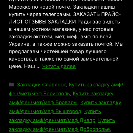
Марокко по новой почте. Закладки гашиш
купить через телеграмм. ЗАКАЗАТЬ ПРАЙС-
ЛИСТ ОТЗЫВЫ ЗАКЛАДКИ Рады вас видеть
в нашем уютном магазине, у нас готовые
закладки экстези, мет, меф, амф по всей
Украине, а также можно заказать почтой. Мы
предлагаем чистейшей товар лучшего
качества, а также по самой замечательной
цене. Наш …
Читать далее
Рубрики
Закладки Славянск
,
Купить закладку амф/
фен/мет/меф Борисполь
,
Купить закладку
амф/фен/мет/меф Бровары
,
Купить закладку
амф/фен/мет/меф Вышгород
,
Купить
закладку амф/фен/мет/меф Днепр
,
Купить
закладку амф/фен/мет/меф Доброполье
,