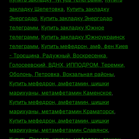
закладку Шепетовка
,
Купить закладку
Энергодар
,
Купить закладку Энергодар
телеграмм
,
Купить закладку Южное
телеграмм
,
Купить закладку Южноукраинск
телеграмм
,
Купить мефедрон, амф, фен Киев
- Троєщина, Радужный, Воскресенка,
Голосеевский, ВДНХ, ИППОДРОМ, Теремки,
Оболонь, Петровка, Вокзальная районы
,
Купить мефедрон, амфетамин, шишки
марихуаны, метамфетамин Каменское
,
Купить мефедрон, амфетамин, шишки
марихуаны, метамфетамин Краматорск
,
Купить мефедрон, амфетамин, шишки
марихуаны, метамфетамин Славянск
,