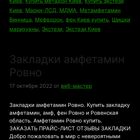
Киев
,
Купить метадон Киев
,
Купить экстези
Киев
,
Марки-ЛСД
,
МДМА
,
Метамфетамин
Винница
,
Мефедрон
,
фен Киев купить
,
Шишки
марихуаны
,
Экстези
,
Экстези Киев
Закладки амфетамин
Ровно
17 октября 2022
от
веб-мастер
Закладки амфетамин Ровно. Купить закладку
амфетамин, амф, фен Ровно и Ровенская
область. Амфетамин Ровно купить.
ЗАКАЗАТЬ ПРАЙС-ЛИСТ ОТЗЫВЫ ЗАКЛАДКИ
Добро пожаловать в мир с невероятными