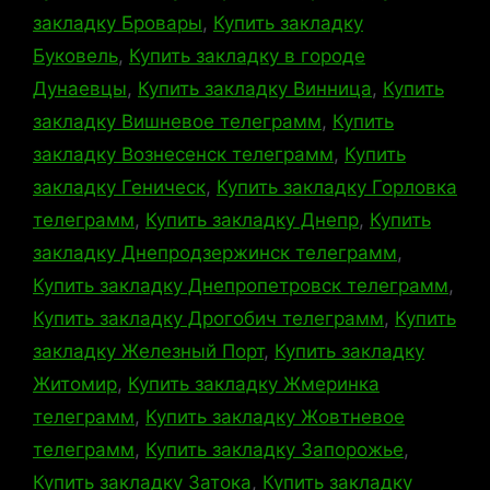
закладку Бровары
,
Купить закладку
Буковель
,
Купить закладку в городе
Дунаевцы
,
Купить закладку Винница
,
Купить
закладку Вишневое телеграмм
,
Купить
закладку Вознесенск телеграмм
,
Купить
закладку Геническ
,
Купить закладку Горловка
телеграмм
,
Купить закладку Днепр
,
Купить
закладку Днепродзержинск телеграмм
,
Купить закладку Днепропетровск телеграмм
,
Купить закладку Дрогобич телеграмм
,
Купить
закладку Железный Порт
,
Купить закладку
Житомир
,
Купить закладку Жмеринка
телеграмм
,
Купить закладку Жовтневое
телеграмм
,
Купить закладку Запорожье
,
Купить закладку Затока
,
Купить закладку