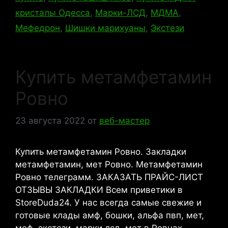
кристалы Одесса
,
Марки-ЛСД
,
МДМА
,
Мефедрон
,
Шишки марихуаны
,
Экстези
Купить метамфетамин
Ровно
23 августа 2022
от
веб-мастер
Купить метамфетамин Ровно. Закладки
метамфетамин, мет Ровно. Метамфетамин
Ровно телеграмм. ЗАКАЗАТЬ ПРАЙС-ЛИСТ
ОТЗЫВЫ ЗАКЛАДКИ Всем приветики в
StoreDuda24. У нас всегда самые свежие и
готовые клады амф, бошки, альфа пвп, мет,