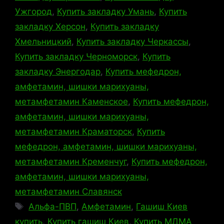
Ужгород
,
Купить закладку Умань
,
Купить
закладку Херсон
,
Купить закладку
Хмельницкий
,
Купить закладку Черкассы
,
Купить закладку Черноморск
,
Купить
закладку Энергодар
,
Купить мефедрон,
амфетамин, шишки марихуаны,
метамфетамин Каменское
,
Купить мефедрон,
амфетамин, шишки марихуаны,
метамфетамин Краматорск
,
Купить
мефедрон, амфетамин, шишки марихуаны,
метамфетамин Кременчуг
,
Купить мефедрон,
амфетамин, шишки марихуаны,
метамфетамин Славянск
Метки
Альфа-ПВП
,
Амфетамин
,
Гашиш Киев
купить
,
Купить гашиш Киев
,
Купить МДМА