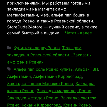
приключениями. Мы работаем готовыми
закладками на магнитах амф,
метамфетамин, меф, альфа пвп бошки в
городе Ровно, а также Ровенской области.
StoreDuda24store — лучший сервис, а также
самый быстрый в выдачи …
Читать далее
Рубрики
Купить закладку Ровно
,
Телеграм
закладки в Ровенской области | Заказать
амф фен в Ровнах
Метки
Альфа пвп соль Ровно купить
,
Альфа-ПВП
,
Амфетамин
,
Амфетамин Кировоград
,
Закладка Гашиш Марокко Ровно
,
Закладка
кокаин Ровно
,
Закладка марки лсд Ровно
,
Закладка метадон Ровно
,
Закладка экстези
Ровно
,
Кокаин Кировоград
,
Кокаин Ровно
,