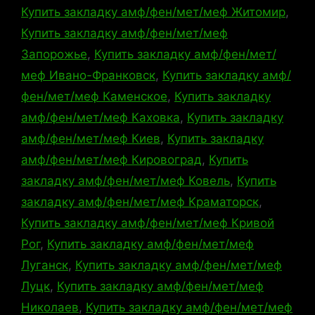
Купить закладку амф/фен/мет/меф Житомир
,
Купить закладку амф/фен/мет/меф
Запорожье
,
Купить закладку амф/фен/мет/
меф Ивано-Франковск
,
Купить закладку амф/
фен/мет/меф Каменское
,
Купить закладку
амф/фен/мет/меф Каховка
,
Купить закладку
амф/фен/мет/меф Киев
,
Купить закладку
амф/фен/мет/меф Кировоград
,
Купить
закладку амф/фен/мет/меф Ковель
,
Купить
закладку амф/фен/мет/меф Краматорск
,
Купить закладку амф/фен/мет/меф Кривой
Рог
,
Купить закладку амф/фен/мет/меф
Луганск
,
Купить закладку амф/фен/мет/меф
Луцк
,
Купить закладку амф/фен/мет/меф
Николаев
,
Купить закладку амф/фен/мет/меф