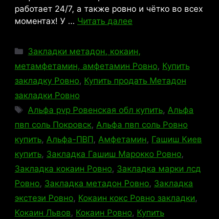
работает 24/7, а также ровно и чётко во всех
моментах! У …
Читать далее
Рубрики
Закладки метадон, кокаин,
метамфетамин, амфетамин Ровно
,
Купить
закладку Ровно
,
Купить продать Метадон
закладки Ровно
Метки
Альфа pvp Ровенская обл купить
,
Альфа
пвп соль Покровск
,
Альфа пвп соль Ровно
купить
,
Альфа-ПВП
,
Амфетамин
,
Гашиш Киев
купить
,
Закладка Гашиш Марокко Ровно
,
Закладка кокаин Ровно
,
Закладка марки лсд
Ровно
,
Закладка метадон Ровно
,
Закладка
экстези Ровно
,
Кокаин кокс Ровно закладки
,
Кокаин Львов
,
Кокаин Ровно
,
Купить