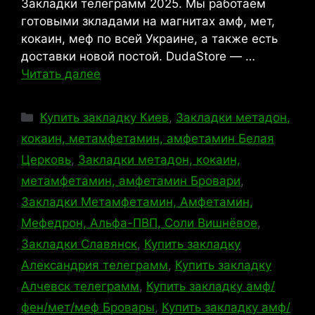
Закладки телеграмм 2025. Мы работаем
готовыми зкладами на магнитах амф, мет,
кокаин, меф по всей Украине, а также есть
доставки новой постой. DudaStore — …
Читать далее
Рубрики
Купить закладку Киев
,
Закладки метадон,
кокаин, метамфетамин, амфетамин Белая
Церковь
,
Закладки метадон, кокаин,
метамфетамин, амфетамин Бровари
,
Закладки Метамфетамин, Амфетамин,
Мефедрон, Альфа-ПВП, Соли Вишнёвое
,
Закладки Славянск
,
Купить закладку
Александрия телеграмм
,
Купить закладку
Алчевск телеграмм
,
Купить закладку амф/
фен/мет/меф Бровары
,
Купить закладку амф/