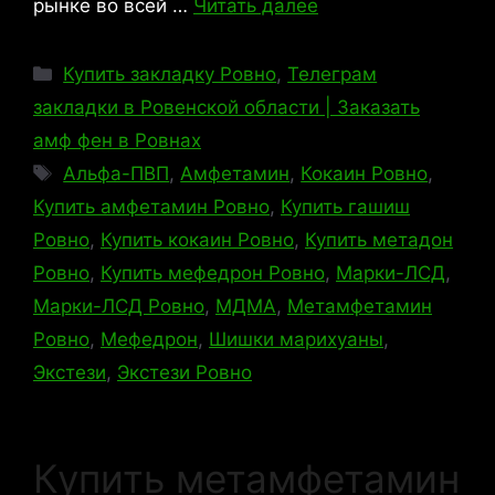
рынке во всей …
Читать далее
Рубрики
Купить закладку Ровно
,
Телеграм
закладки в Ровенской области | Заказать
амф фен в Ровнах
Метки
Альфа-ПВП
,
Амфетамин
,
Кокаин Ровно
,
Купить амфетамин Ровно
,
Купить гашиш
Ровно
,
Купить кокаин Ровно
,
Купить метадон
Ровно
,
Купить мефедрон Ровно
,
Марки-ЛСД
,
Марки-ЛСД Ровно
,
МДМА
,
Метамфетамин
Ровно
,
Мефедрон
,
Шишки марихуаны
,
Экстези
,
Экстези Ровно
Купить метамфетамин