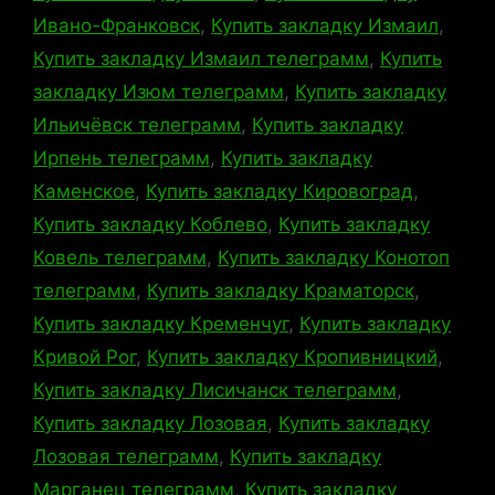
Ивано-Франковск
,
Купить закладку Измаил
,
Купить закладку Измаил телеграмм
,
Купить
закладку Изюм телеграмм
,
Купить закладку
Ильичёвск телеграмм
,
Купить закладку
Ирпень телеграмм
,
Купить закладку
Каменское
,
Купить закладку Кировоград
,
Купить закладку Коблево
,
Купить закладку
Ковель телеграмм
,
Купить закладку Конотоп
телеграмм
,
Купить закладку Краматорск
,
Купить закладку Кременчуг
,
Купить закладку
Кривой Рог
,
Купить закладку Кропивницкий
,
Купить закладку Лисичанск телеграмм
,
Купить закладку Лозовая
,
Купить закладку
Лозовая телеграмм
,
Купить закладку
Марганец телеграмм
,
Купить закладку