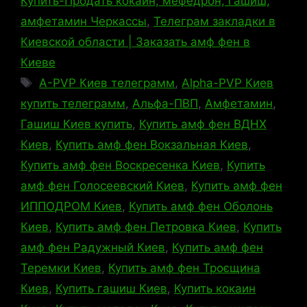
Купить-Продать кокаин, мефедрон, гашиш,
амфетамин Черкассы
,
Телеграм закладки в
Киевской области | Заказать амф фен в
Киеве
Метки
A-PVP Киев телеграмм
,
Alpha-PVP Киев
купить телеграмм
,
Альфа-ПВП
,
Амфетамин
,
Гашиш Киев купить
,
Купить амф фен ВДНХ
Киев
,
Купить амф фен Вокзальная Киев
,
Купить амф фен Воскресенка Киев
,
Купить
амф фен Голосеевский Киев
,
Купить амф фен
ИППОДРОМ Киев
,
Купить амф фен Оболонь
Киев
,
Купить амф фен Петровка Киев
,
Купить
амф фен Радужный Киев
,
Купить амф фен
Теремки Киев
,
Купить амф фен Троєщина
Киев
,
Купить гашиш Киев
,
Купить кокаин