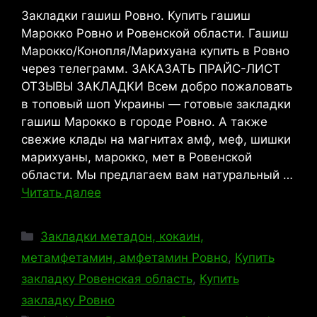
Закладки гашиш Ровно. Купить гашиш
Марокко Ровно и Ровенской области. Гашиш
Марокко/Конопля/Марихуана купить в Ровно
через телеграмм. ЗАКАЗАТЬ ПРАЙС-ЛИСТ
ОТЗЫВЫ ЗАКЛАДКИ Всем добро пожаловать
в топовый шоп Украины — готовые закладки
гашиш Марокко в городе Ровно. А также
свежие клады на магнитах амф, меф, шишки
марихуаны, марокко, мет в Ровенской
области. Мы предлагаем вам натуральный …
Читать далее
Рубрики
Закладки метадон, кокаин,
метамфетамин, амфетамин Ровно
,
Купить
закладку Ровенская область
,
Купить
закладку Ровно