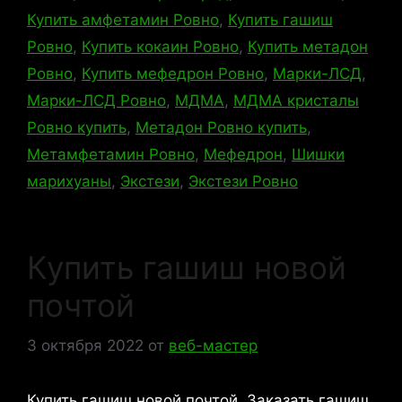
Купить амфетамин Ровно
,
Купить гашиш
Ровно
,
Купить кокаин Ровно
,
Купить метадон
Ровно
,
Купить мефедрон Ровно
,
Марки-ЛСД
,
Марки-ЛСД Ровно
,
МДМА
,
МДМА кристалы
Ровно купить
,
Метадон Ровно купить
,
Метамфетамин Ровно
,
Мефедрон
,
Шишки
марихуаны
,
Экстези
,
Экстези Ровно
Купить гашиш новой
почтой
3 октября 2022
от
веб-мастер
Купить гашиш новой почтой. Заказать гашиш