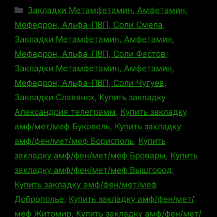
Рубрики
Закладки Метамфетамин, Амфетамин,
Мефедрон, Альфа-ПВП, Соли Смела
,
Закладки Метамфетамин, Амфетамин,
Мефедрон, Альфа-ПВП, Соли Фастов
,
Закладки Метамфетамин, Амфетамин,
Мефедрон, Альфа-ПВП, Соли Чугуев
,
Закладки Славянск
,
Купить закладку
Александрия телеграмм
,
Купить закладку
амф/мет/меф Буковель
,
Купить закладку
амф/фен/мет/меф Борисполь
,
Купить
закладку амф/фен/мет/меф Бровары
,
Купить
закладку амф/фен/мет/меф Вышгород
,
Купить закладку амф/фен/мет/меф
Доброполье
,
Купить закладку амф/фен/мет/
меф Житомир
,
Купить закладку амф/фен/мет/