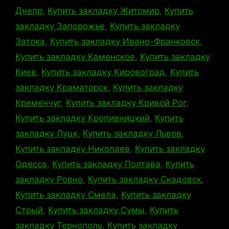
Днепр
,
Купить закладку Житомир
,
Купить
закладку Запорожье
,
Купить закладку
Затока
,
Купить закладку Ивано-Франковск
,
Купить закладку Каменское
,
Купить закладку
Киев
,
Купить закладку Кировоград
,
Купить
закладку Краматорск
,
Купить закладку
Кременчуг
,
Купить закладку Кривой Рог
,
Купить закладку Кропивницкий
,
Купить
закладку Луцк
,
Купить закладку Львов
,
Купить закладку Николаев
,
Купить закладку
Одесса
,
Купить закладку Полтава
,
Купить
закладку Ровно
,
Купить закладку Скадовск
,
Купить закладку Смела
,
Купить закладку
Стрый
,
Купить закладку Сумы
,
Купить
закладку Тернополь
,
Купить закладку