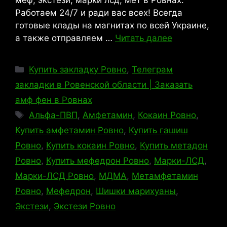
меф, экстези, марки лсд, мет в Ровнах.
Работаем 24/7 и ради вас всех! Всегда
готовые клады на магнитах по всей Украине,
а также отправляем …
Читать далее
Рубрики
Купить закладку Ровно
,
Телеграм
закладки в Ровенской области | Заказать
амф фен в Ровнах
Метки
Альфа-ПВП
,
Амфетамин
,
Кокаин Ровно
,
Купить амфетамин Ровно
,
Купить гашиш
Ровно
,
Купить кокаин Ровно
,
Купить метадон
Ровно
,
Купить мефедрон Ровно
,
Марки-ЛСД
,
Марки-ЛСД Ровно
,
МДМА
,
Метамфетамин
Ровно
,
Мефедрон
,
Шишки марихуаны
,
Экстези
,
Экстези Ровно