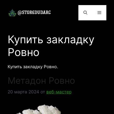
Перейти
к
Меню
содержимому
Купить закладку
Ровно
Купить закладку Ровно.
Метадон Ровно
20 марта 2024
от
веб-мастер