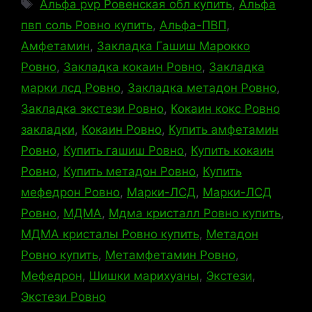
Метки
Альфа pvp Ровенская обл купить
,
Альфа
пвп соль Ровно купить
,
Альфа-ПВП
,
Амфетамин
,
Закладка Гашиш Марокко
Ровно
,
Закладка кокаин Ровно
,
Закладка
марки лсд Ровно
,
Закладка метадон Ровно
,
Закладка экстези Ровно
,
Кокаин кокс Ровно
закладки
,
Кокаин Ровно
,
Купить амфетамин
Ровно
,
Купить гашиш Ровно
,
Купить кокаин
Ровно
,
Купить метадон Ровно
,
Купить
мефедрон Ровно
,
Марки-ЛСД
,
Марки-ЛСД
Ровно
,
МДМА
,
Мдма кристалл Ровно купить
,
МДМА кристалы Ровно купить
,
Метадон
Ровно купить
,
Метамфетамин Ровно
,
Мефедрон
,
Шишки марихуаны
,
Экстези
,
Экстези Ровно