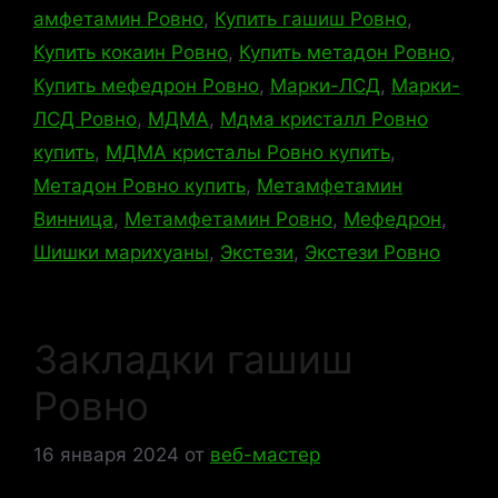
амфетамин Ровно
,
Купить гашиш Ровно
,
Купить кокаин Ровно
,
Купить метадон Ровно
,
Купить мефедрон Ровно
,
Марки-ЛСД
,
Марки-
ЛСД Ровно
,
МДМА
,
Мдма кристалл Ровно
купить
,
МДМА кристалы Ровно купить
,
Метадон Ровно купить
,
Метамфетамин
Винница
,
Метамфетамин Ровно
,
Мефедрон
,
Шишки марихуаны
,
Экстези
,
Экстези Ровно
Закладки гашиш
Ровно
16 января 2024
от
веб-мастер