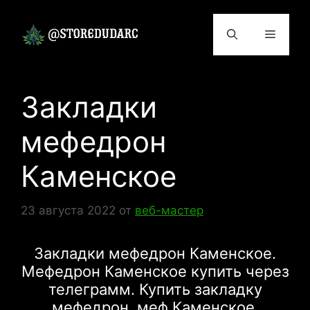
Перейти
к
Меню
содержимому
Закладки
мефедрон
Каменское
23 августа 2022
от
веб-мастер
Закладки мефедрон Каменское.
Мефедрон Каменское купить через
телеграмм. Купить закладку
мефедрон, меф Каменское.