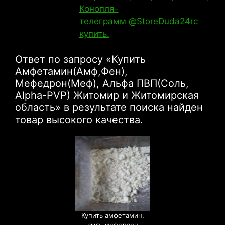
Конопля-
телеграмм @StoreDuda24rc
купить.
Ответ по запросу «Купить
Амфетамин(Амф,Фен),
Мефедрон(Меф), Альфа ПВП(Соль,
Alpha-PVP) Житомир и Житомирская
область» в результате поиска найден
товар высокого качества.
Купить амфетамин,
амф, мефедрон