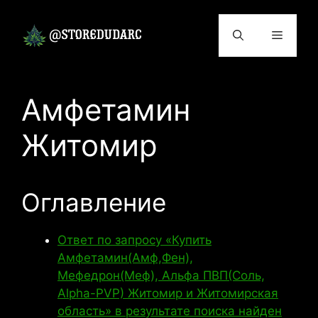
Перейти
к
Меню
содержимому
Амфетамин
Житомир
Оглавление
Ответ по запросу «Купить
Амфетамин(Амф,Фен),
Мефедрон(Меф), Альфа ПВП(Соль,
Alpha-PVP) Житомир и Житомирская
область» в результате поиска найден