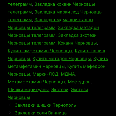
телеграмм
,
Закладка кокаин Черновцы
телеграмм
,
Закладка марки лсд Черновцы
телеграмм
,
Закладка мдма кристаллы
Черновцы телеграмм
,
Закладка метадон
Черновцы телеграмм
,
Закладка экстези
Черновцы телеграмм
,
Кокаин Черновцы
,
Купить амфетамин Черновцы
,
Купить гашиш
Черновцы
,
Купить метадон Черновцы
,
Купить
метамфетамин Черновцы
,
Купить мефедрон
Черновцы
,
Марки-ЛСД
,
МДМА
,
Метамфетамин Черновцы
,
Мефедрон
,
Шишки марихуаны
,
Экстези
,
Экстези
Черновцы
Закладки шишки Тернополь
Закладки соли Винница