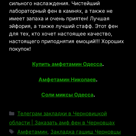
сильного наслаждения. Чистейший
лабораторный фен в камнях, а также не
имеет запаха и очень приятен! Лучшая
эйфория, а также лучший стафф. Этот фен
для тех, кто хочет настоящее качество,
настоящего приподнятия емоций!!! Хороших
покупок!
Купить амфетамин Одесса
.
Амфетамин Николаев
.
Соли миксы Одесса
.
Рубрики
Телеграм закладки в Черновицкой
области | Заказать амф фен в Черновцах
Метки
Амфетамин
,
Закладка гашиш Черновцы