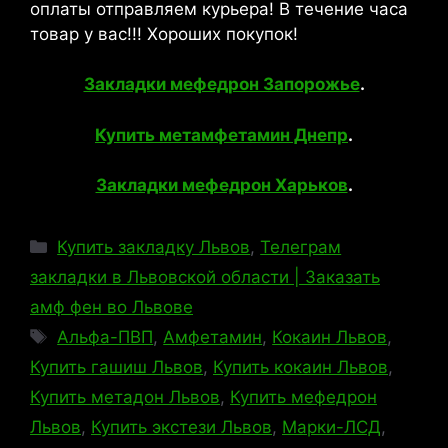
оплаты отправляем курьера! В течение часа
товар у вас!!! Хороших покупок!
Закладки мефедрон Запорожье
.
Купить метамфетамин Днепр
.
Закладки мефедрон Харьков
.
Рубрики
Купить закладку Львов
,
Телеграм
закладки в Львовской области | Заказать
амф фен во Львове
Метки
Альфа-ПВП
,
Амфетамин
,
Кокаин Львов
,
Купить гашиш Львов
,
Купить кокаин Львов
,
Купить метадон Львов
,
Купить мефедрон
Львов
,
Купить экстези Львов
,
Марки-ЛСД
,