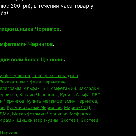
юс 200грн), в течении часа товар у
ба!
ладки шишки Чернигов
.
мфетамин Чернигов
.
дки соли Белая Церковь
.
Меф Чернигов
,
Телеграм закладки в
Заказать амф фен в Чернигове
телеграмм
,
Альфа-ПВП
,
Амфетамин
,
Закладки
ернигов
,
Кокаин Черновцы
,
Купить Альфа-ПВП
н Чернигов
,
Купить метамфетамин Чернигов
,
ов
,
Купить экстези Чернигов
,
Марки-ЛСД
,
ДМА
,
Метамфетамин Чернигов
,
Мефедрон
,
еграмм
,
Шишки марихуаны
,
Экстези
,
Экстези
 Церковь