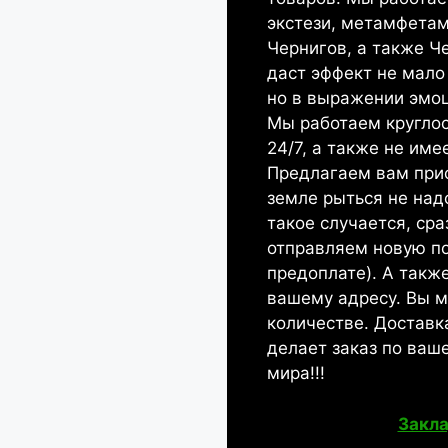
экстези, метамфетам
Чернигов, а также Ч
даст эффект не мало
но в выражении эмоц
Мы работаем круглос
24/7, а также не им
Предлагаем вам прио
земле рыться не надо
такое случается, ср
отправляем новую по
предоплате). А также
вашему адресу. Вы 
количестве. Доставка
делает заказ по ваш
мира!!!
Закла