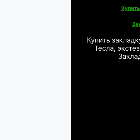
Купить
За
Купить закладк
Тесла, эксте
Закла