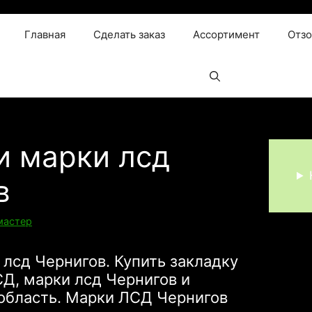
Главная
Сделать заказ
Ассортимент
Отз
и марки лсд
в
мастер
 лсд Чернигов. Купить закладку
Д, марки лсд Чернигов и
область. Марки ЛСД Чернигов