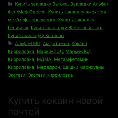
Рубрики
Купить закладку Затока
,
Закладки Альфа/
Фен/Меф Одесса
,
Купить закладку амф/фен/
мет/меф Черноморск
,
Купить закладку
Геническ
,
Купить закладку Железный Порт
,
Купить закладку Коблево
Метки
Альфа-ПВП
,
Амфетамин
,
Кокаин
Кирриловка
,
Марки-ЛСД
,
Марки-ЛСД
Кирриловка
,
МДМА
,
Метамфетамин
Кирриловка
,
Мефедрон
,
Шишки марихуаны
,
Экстези
,
Экстези Кирриловка
Купить кокаин новой
почтой