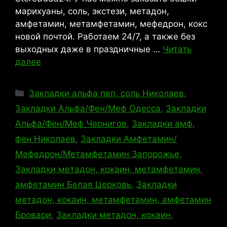
марихуаны, соль, экстези, метадон,
амфетамин, метамфетамин, мефедрон, кокс
новой почтой. Работаем 24/7, а также без
выходных даже в праздничные …
Читать
далее
Рубрики
Закладки альфа пвп, соль Николаев
,
Закладки Альфа/Фен/Меф Одесса
,
Закладки
Альфа/Фен/Меф Чернигов
,
Закладки амф,
фен Николаев
,
Закладки Амфетамин/
Мефедрон/Метамфетамин Запорожье
,
Закладки метадон, кокаин, метамфетамин,
амфетамин Белая Церковь
,
Закладки
метадон, кокаин, метамфетамин, амфетамин
Бровари
,
Закладки метадон, кокаин,