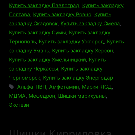
Купить закладку Павлоград
,
Купить закладку
Полтава
,
Купить закладку Ровно
,
Купить
закладку Скадовск
,
Купить закладку Смела
,
Купить закладку Сумы
,
Купить закладку
Тернополь
,
Купить закладку Ужгород
,
Купить
закладку Умань
,
Купить закладку Херсон
,
Купить закладку Хмельницкий
,
Купить
закладку Черкассы
,
Купить закладку
Черноморск
,
Купить закладку Энергодар
Метки
Альфа-ПВП
,
Амфетамин
,
Марки-ЛСД
,
МДМА
,
Мефедрон
,
Шишки марихуаны
,
Экстези
Шишки Кирриловка