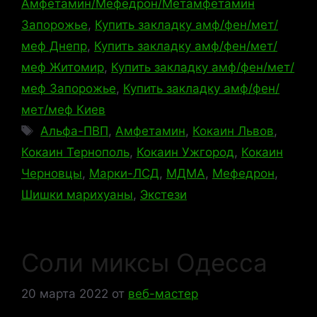
Амфетамин/Мефедрон/Метамфетамин
Запорожье
,
Купить закладку амф/фен/мет/
меф Днепр
,
Купить закладку амф/фен/мет/
меф Житомир
,
Купить закладку амф/фен/мет/
меф Запорожье
,
Купить закладку амф/фен/
мет/меф Киев
Метки
Альфа-ПВП
,
Амфетамин
,
Кокаин Львов
,
Кокаин Тернополь
,
Кокаин Ужгород
,
Кокаин
Черновцы
,
Марки-ЛСД
,
МДМА
,
Мефедрон
,
Шишки марихуаны
,
Экстези
Соли миксы Одесса
20 марта 2022
от
веб-мастер