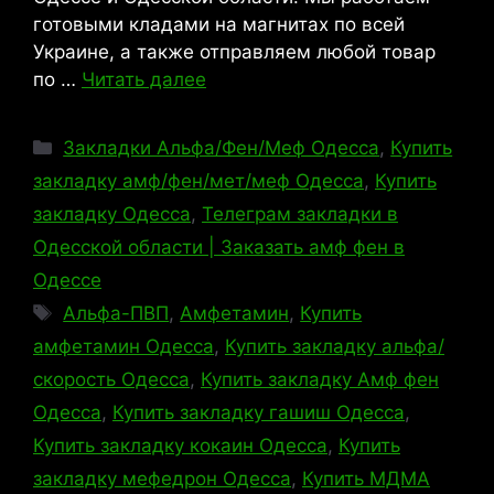
готовыми кладами на магнитах по всей
Украине, а также отправляем любой товар
по …
Читать далее
Рубрики
Закладки Альфа/Фен/Меф Одесса
,
Купить
закладку амф/фен/мет/меф Одесса
,
Купить
закладку Одесса
,
Телеграм закладки в
Одесской области | Заказать амф фен в
Одессе
Метки
Альфа-ПВП
,
Амфетамин
,
Купить
амфетамин Одесса
,
Купить закладку альфа/
скорость Одесса
,
Купить закладку Амф фен
Одесса
,
Купить закладку гашиш Одесса
,
Купить закладку кокаин Одесса
,
Купить
закладку мефедрон Одесса
,
Купить МДМА