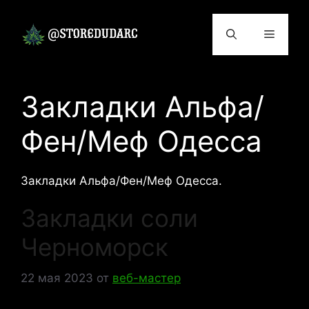
Перейти
к
Меню
содержимому
Закладки Альфа/
Фен/Меф Одесса
Закладки Альфа/Фен/Меф Одесса.
Закладки соли
Черноморск
22 мая 2023
от
веб-мастер