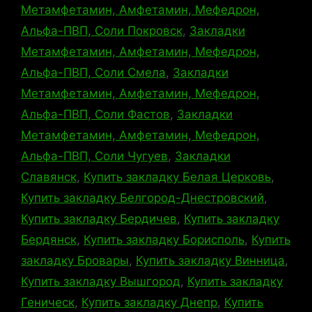
Метамфетамин, Амфетамин, Мефедрон,
Альфа-ПВП, Соли Покровск
,
Закладки
Метамфетамин, Амфетамин, Мефедрон,
Альфа-ПВП, Соли Смела
,
Закладки
Метамфетамин, Амфетамин, Мефедрон,
Альфа-ПВП, Соли Фастов
,
Закладки
Метамфетамин, Амфетамин, Мефедрон,
Альфа-ПВП, Соли Чугуев
,
Закладки
Славянск
,
Купить закладку Белая Церковь
,
Купить закладку Белгород-Днестровский
,
Купить закладку Бердичев
,
Купить закладку
Бердянск
,
Купить закладку Борисполь
,
Купить
закладку Бровары
,
Купить закладку Винница
,
Купить закладку Вышгород
,
Купить закладку
Геническ
,
Купить закладку Днепр
,
Купить