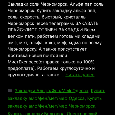
Закладки соли Черноморск. Альфа пвп соль
Черноморск. Купить закладку альфа пвп,
соль, скорость, быстрый, кристаллы
Черноморск через телеграмм. ЗАКАЗАТЬ
ПРАЙС-ЛИСТ ОТЗЫВЫ ЗАКЛАДКИ Всем
велком пати, работаем готовыми кладами
амф, мет, альфа, кокс, меф, мдма по всему
Черноморску. А также присутствует
доставка новой почтой или
МистЕкспресс(отправка только по 100%
предоплате). Работаем круглосуточно и
круглогодично, а также …
Читать далее
Рубрики
Закладки Альфа/Фен/Меф Одесса
,
Купить
закладку амф/фен/мет/меф Одесса
,
Купить
закладку амф/фен/мет/меф Черноморск
,
Купить закладку Белгород-Днестровский
,