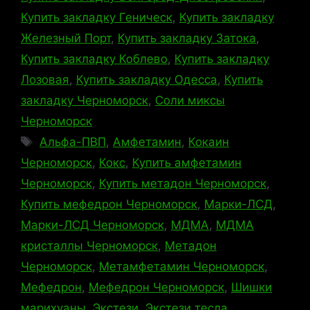
Купить закладку Геническ
,
Купить закладку
Железный Порт
,
Купить закладку Затока
,
Купить закладку Коблево
,
Купить закладку
Лозовая
,
Купить закладку Одесса
,
Купить
закладку Черноморск
,
Соли миксы
Черноморск
Метки
Альфа-ПВП
,
Амфетамин
,
Кокаин
Черноморск
,
Кокс
,
Купить амфетамин
Черноморск
,
Купить метадон Черноморск
,
Купить мефедрон Черноморск
,
Марки-ЛСД
,
Марки-ЛСД Черноморск
,
МДМА
,
МДМА
кристаллы Черноморск
,
Метадон
Черноморск
,
Метамфетамин Черноморск
,
Мефедрон
,
Мефедрон Черноморск
,
Шишки
марихуаны
,
Экстези
,
Экстези тесла