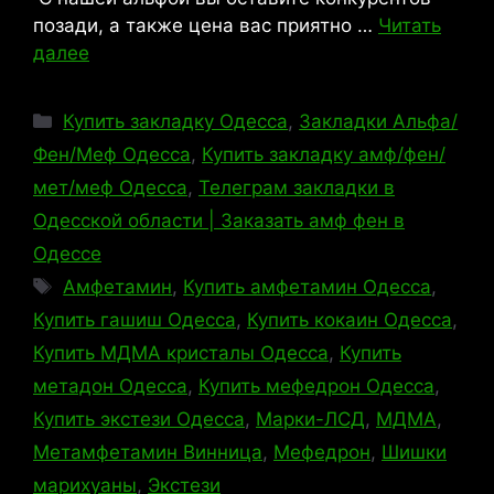
позади, а также цена вас приятно …
Читать
далее
Рубрики
Купить закладку Одесса
,
Закладки Альфа/
Фен/Меф Одесса
,
Купить закладку амф/фен/
мет/меф Одесса
,
Телеграм закладки в
Одесской области | Заказать амф фен в
Одессе
Метки
Амфетамин
,
Купить амфетамин Одесса
,
Купить гашиш Одесса
,
Купить кокаин Одесса
,
Купить МДМА кристалы Одесса
,
Купить
метадон Одесса
,
Купить мефедрон Одесса
,
Купить экстези Одесса
,
Марки-ЛСД
,
МДМА
,
Метамфетамин Винница
,
Мефедрон
,
Шишки
марихуаны
,
Экстези