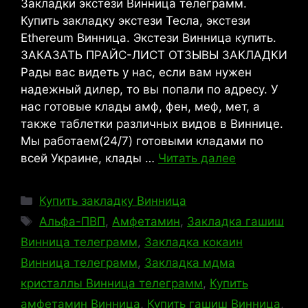
Закладки экстези Винница телеграмм.
Купить закладку экстези Тесла, экстези
Ethereum Винница. Экстези Винница купить.
ЗАКАЗАТЬ ПРАЙС-ЛИСТ ОТЗЫВЫ ЗАКЛАДКИ
Рады вас видеть у нас, если вам нужен
надежный дилер, то вы попали по адресу. У
нас готовые клады амф, фен, меф, мет, а
также таблетки различных видов в Виннице.
Мы работаем(24/7) готовыми кладами по
всей Украине, клады …
Читать далее
Рубрики
Купить закладку Винница
Метки
Альфа-ПВП
,
Амфетамин
,
Закладка гашиш
Винница телеграмм
,
Закладка кокаин
Винница телеграмм
,
Закладка мдма
кристаллы Винница телеграмм
,
Купить
амфетамин Винница
,
Купить гашиш Винница
,