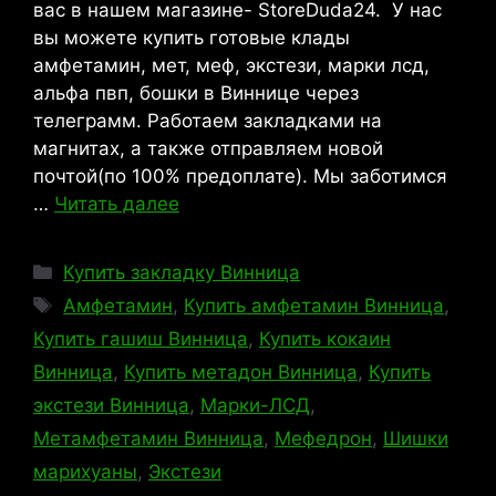
вас в нашем магазине- StoreDuda24. У нас
вы можете купить готовые клады
амфетамин, мет, меф, экстези, марки лсд,
альфа пвп, бошки в Виннице через
телеграмм. Работаем закладками на
магнитах, а также отправляем новой
почтой(по 100% предоплате). Мы заботимся
…
Читать далее
Рубрики
Купить закладку Винница
Метки
Амфетамин
,
Купить амфетамин Винница
,
Купить гашиш Винница
,
Купить кокаин
Винница
,
Купить метадон Винница
,
Купить
экстези Винница
,
Марки-ЛСД
,
Метамфетамин Винница
,
Мефедрон
,
Шишки
марихуаны
,
Экстези