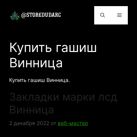
Перейти
к
Меню
содержимому
Купить гашиш
Винница
Купить гашиш Винница.
Закладки марки лсд
Винница
2 декабря 2022
от
веб-мастер