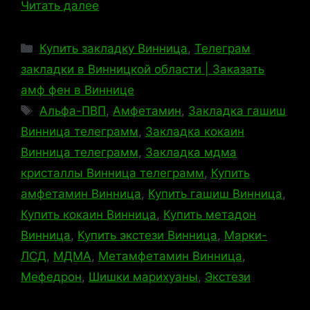
Читать далее
Рубрики
Купить закладку Винница
,
Телеграм
закладки в Винницкой области | Заказать
амф фен в Виннице
Метки
Альфа-ПВП
,
Амфетамин
,
Закладка гашиш
Винница телеграмм
,
Закладка кокаин
Винница телеграмм
,
Закладка мдма
кристаллы Винница телеграмм
,
Купить
амфетамин Винница
,
Купить гашиш Винница
,
Купить кокаин Винница
,
Купить метадон
Винница
,
Купить экстези Винница
,
Марки-
ЛСД
,
МДМА
,
Метамфетамин Винница
,
Мефедрон
,
Шишки марихуаны
,
Экстези