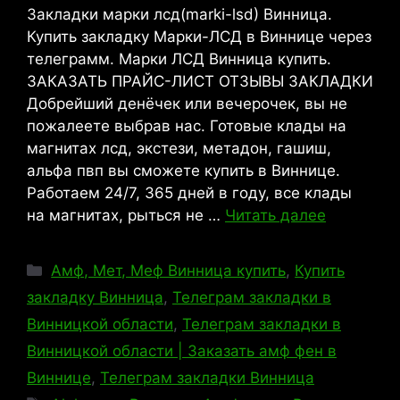
Закладки марки лсд(marki-lsd) Винница.
Купить закладку Марки-ЛСД в Виннице через
телеграмм. Марки ЛСД Винница купить.
ЗАКАЗАТЬ ПРАЙС-ЛИСТ ОТЗЫВЫ ЗАКЛАДКИ
Добрейший денёчек или вечерочек, вы не
пожалеете выбрав нас. Готовые клады на
магнитах лсд, экстези, метадон, гашиш,
альфа пвп вы сможете купить в Виннице.
Работаем 24/7, 365 дней в году, все клады
на магнитах, рыться не …
Читать далее
Рубрики
Амф, Мет, Меф Винница купить
,
Купить
закладку Винница
,
Телеграм закладки в
Винницкой области
,
Телеграм закладки в
Винницкой области | Заказать амф фен в
Виннице
,
Телеграм закладки Винница