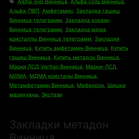
Метки
Alpha-pvp Винница
,
Альфа соль Винница
,
Альфа-ПВП
,
Амфетамин
,
Закладка гашиш
Винница телеграмм
,
Закладка кокаин
Винница телеграмм
,
Закладка мдма
кристаллы Винница телеграмм
,
Закладки
Винница
,
Купить амфетамин Винница
,
Купить
гашиш Винница
,
Купить метадон Винница
,
Марки ЛСД Vertigo Винница
,
Марки-ЛСД
,
МДМА
,
МДМА кристалы Винница
,
Метамфетамин Винница
,
Мефедрон
,
Шишки
марихуаны
,
Экстези
Закладки метадон
Винница