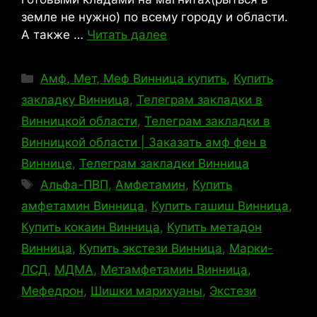
земле не нужно) по всему городу и области.
А также …
Читать далее
Рубрики
Амф, Мет, Меф Винница купить
,
Купить
закладку Винница
,
Телеграм закладки в
Винницкой области
,
Телеграм закладки в
Винницкой области | Заказать амф фен в
Виннице
,
Телеграм закладки Винница
Метки
Альфа-ПВП
,
Амфетамин
,
Купить
амфетамин Винница
,
Купить гашиш Винница
,
Купить кокаин Винница
,
Купить метадон
Винница
,
Купить экстези Винница
,
Марки-
ЛСД
,
МДМА
,
Метамфетамин Винница
,
Мефедрон
,
Шишки марихуаны
,
Экстези