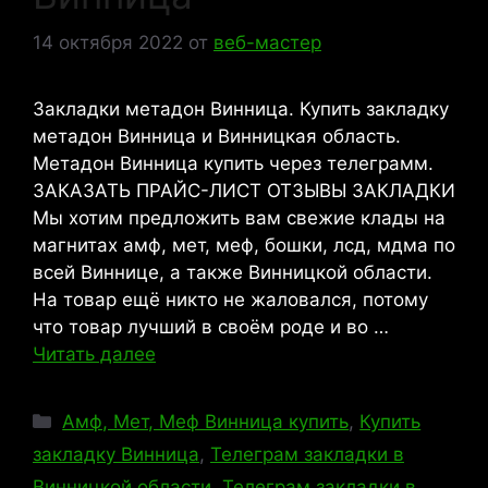
14 октября 2022
от
веб-мастер
Закладки метадон Винница. Купить закладку
метадон Винница и Винницкая область.
Метадон Винница купить через телеграмм.
ЗАКАЗАТЬ ПРАЙС-ЛИСТ ОТЗЫВЫ ЗАКЛАДКИ
Мы хотим предложить вам свежие клады на
магнитах амф, мет, меф, бошки, лсд, мдма по
всей Виннице, а также Винницкой области.
На товар ещё никто не жаловался, потому
что товар лучший в своём роде и во …
Читать далее
Рубрики
Амф, Мет, Меф Винница купить
,
Купить
закладку Винница
,
Телеграм закладки в
Винницкой области
,
Телеграм закладки в