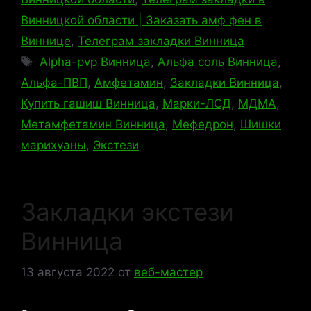
Винницкой области | Заказать амф фен в
Виннице
,
Телеграм закладки Винница
Метки
Alpha-pvp Винница
,
Альфа соль Винница
,
Альфа-ПВП
,
Амфетамин
,
Закладки Винница
,
Купить гашиш Винница
,
Марки-ЛСД
,
МДМА
,
Метамфетамин Винница
,
Мефедрон
,
Шишки
марихуаны
,
Экстези
Закладки экстези
Винница
13 августа 2022
от
веб-мастер